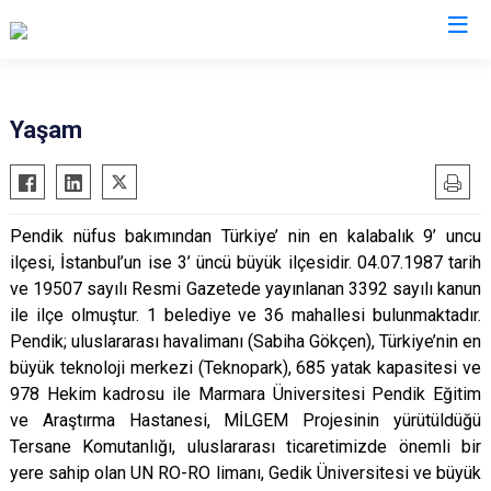
İstanbul
Yaşam
Adalar
Fatih
Sultanbeyli
Avcılar
Gaziosmanpaşa
Tuzla
Pendik nüfus bakımından Türkiye’ nin en kalabalık 9’ uncu
Bağcılar
Güngören
Ümraniye
ilçesi, İstanbul’un ise 3’ üncü büyük ilçesidir. 04.07.1987 tarih
Bahçelievler
Kadıköy
Üsküdar
ve 19507 sayılı Resmi Gazetede yayınlanan 3392 sayılı kanun
Bakırköy
Kağıthane
Zeytinburnu
ile ilçe olmuştur. 1 belediye ve 36 mahallesi bulunmaktadır.
Pendik; uluslararası havalimanı (Sabiha Gökçen), Türkiye’nin en
Bayrampaşa
Kartal
Arnavutköy
büyük teknoloji merkezi (Teknopark), 685 yatak kapasitesi ve
Beşiktaş
Küçükçekmece
Ataşehir
978 Hekim kadrosu ile Marmara Üniversitesi Pendik Eğitim
Beykoz
Maltepe
Başakşehir
ve Araştırma Hastanesi, MİLGEM Projesinin yürütüldüğü
Beyoğlu
Pendik
Beylikdüzü
Tersane Komutanlığı, uluslararası ticaretimizde önemli bir
yere sahip olan UN RO-RO limanı, Gedik Üniversitesi ve büyük
Büyükçekmece
Sarıyer
Çekmeköy