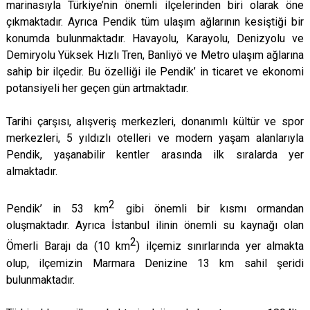
marinasıyla Türkiye’nin önemli ilçelerinden biri olarak öne
Çatalca
Şile
Esenyurt
çıkmaktadır. Ayrıca Pendik tüm ulaşım ağlarının kesiştiği bir
Esenler
Silivri
Sancaktepe
konumda bulunmaktadır. Havayolu, Karayolu, Denizyolu ve
Demiryolu Yüksek Hızlı Tren, Banliyö ve Metro ulaşım ağlarına
Eyüpsultan
Şişli
Sultangazi
sahip bir ilçedir. Bu özelliği ile Pendik’ in ticaret ve ekonomi
potansiyeli her geçen gün artmaktadır.
Tarihi çarşısı, alışveriş merkezleri, donanımlı kültür ve spor
merkezleri, 5 yıldızlı otelleri ve modern yaşam alanlarıyla
Pendik, yaşanabilir kentler arasında ilk sıralarda yer
almaktadır.
2
Pendik’ in 53 km
gibi önemli bir kısmı ormandan
oluşmaktadır. Ayrıca İstanbul ilinin önemli su kaynağı olan
2
Ömerli Barajı da (10 km
) ilçemiz sınırlarında yer almakta
olup, ilçemizin Marmara Denizine 13 km sahil şeridi
bulunmaktadır.