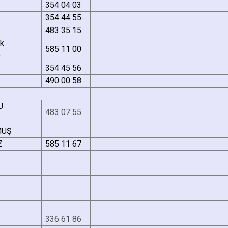
354 04 03
354 44 55
483 35 15
ik
585 11 00
)
354 45 56
490 00 58
ANOĞLU
483 07 55
MUŞ
Z
585 11 67
Ş
336 61 86