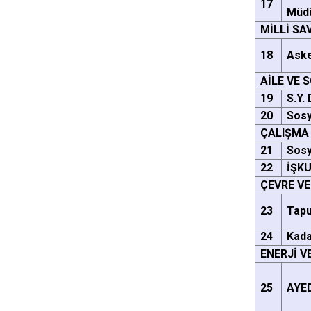
17
Müd
MİLLİ S
18
Aske
AİLE VE 
19
S.Y.
20
Sosy
ÇALIŞMA 
21
Sosy
22
İŞKU
ÇEVRE VE
23
Tap
24
Kada
ENERJİ V
25
AYE