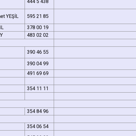
Maltepe
Başakşehir
444 5 438
Pendik
Beylikdüzü
met YEŞİL
595 21 85
ce
Sarıyer
Çekmeköy
IL
378 00 19
Şile
Esenyurt
AY
483 02 02
Silivri
Sancaktepe
Şişli
390 46 55
Sultangazi
390 04 99
491 69 69
354 11 11
354 84 96
354 06 54