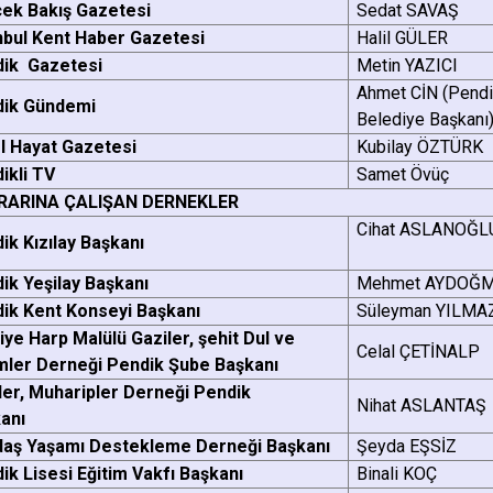
ek Bakış Gazetesi
Sedat SAVAŞ
nbul Kent Haber Gazetesi
Halil GÜLER
ik Gazetesi
Metin YAZICI
Ahmet CİN
(Pend
dik Gündemi
Belediye Başkanı
l Hayat Gazetesi
Kubilay ÖZTÜRK
ikli TV
Samet Övüç
RARINA ÇALIŞAN DERNEKLER
Cihat ASL
ik Kızılay Başkanı
dik Yeşilay Başkanı
Mehmet AYDOĞ
ik Kent Konseyi Başkanı
Süleyman YILMA
iye Harp Malülü Gaziler, şehit Dul ve
Celal ÇETİNALP
mler Derneği Pendik Şube Başkanı
ler, Muharipler Derneği Pendik
Nihat ASLANTA
şkanı
aş Yaşamı Destekleme Derneği Başkanı
Şeyda EŞSİZ
ik Lisesi Eğitim Vakfı Başkanı
Binali KOÇ