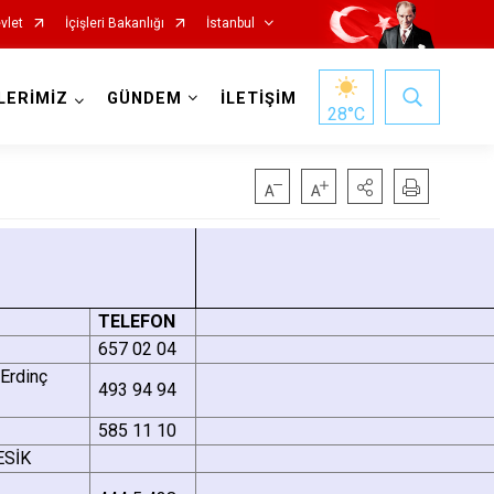
vlet
İçişleri Bakanlığı
İstanbul
LERİMİZ
GÜNDEM
İLETİŞİM
28
°C
Fatih
Sultanbeyli
Gaziosmanpaşa
Tuzla
Güngören
Ümraniye
TELEFON
Kadıköy
Üsküdar
657 02 04
Erdinç
Kağıthane
Zeytinburnu
493 94 94
Kartal
Arnavutköy
585 11 10
ESİK
Küçükçekmece
Ataşehir