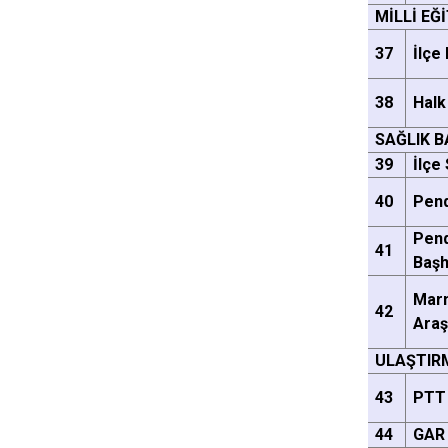
MİLLİ EĞ
37
İlçe
38
Halk
SAĞLIK 
39
İlçe
40
Pend
Pend
41
Başh
Marm
42
Araş
ULAŞTIR
43
PTT
44
GAR 