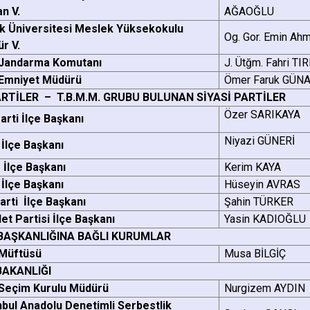
Beykoz
n V.
AĞAOĞLU
Beyoğlu
k Üniversitesi Meslek Yüksekokulu
Og. Gor. Emin Ah
r V.
Büyükçekme
 Jandarma Komutanı
J. Ütğm. Fahri TIR
Çatalca
 Emniyet Müdürü
Ömer Faruk GÜN
Esenler
ARTİLER – T.B.M.M. GRUBU BULUNAN SİYASİ PARTİLER
Özer SARIKAYA
arti İlçe Başkanı
Eyüpsultan
Niyazi GÜNERİ
İlçe Başkanı
İlçe Başkanı
Kerim KAYA
İlçe Başkanı
Hüseyin AVRAS
Parti İlçe Başkanı
Şahin TÜRKER
et Partisi İlçe Başkanı
Yasin KADIOĞLU
AŞKANLIĞINA BAĞLI KURUMLAR
 Müftüsü
Musa BİLGİÇ
BAKANLIĞI
 Seçim Kurulu Müdürü
Nurgizem AYDIN
nbul Anadolu Denetimli Serbestlik