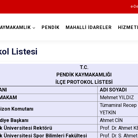
e-De
AYMAKAMLIK
PENDİK
MAHALLİ İDARELER
HİZMET
İstanbul
ol Listesi
Adalar
T.C.
PENDİK KAYMAKAMLIĞI
Avcılar
İLÇE PROTOKOL LİSTESİ
Bağcılar
ANI
ADI SOYADI
Bahçelievler
MAKAM
Mehmet YILDIZ
Tümamiral Recep 
Bakırköy
izon Komutanı
YETKİN
Bayrampaşa
diye Başkanı
Ahmet CİN
k Üniversitesi Rektörü
Prof. Dr. Ahmet K
Beşiktaş
k Üniversitesi Spor Bilimleri Fakültesi
Prof. Dr. S. Ahmet