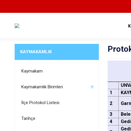
K
Protok
KAYMAKAMLIK
Kaymakam
UNV
Kaymakamlık Birimleri
1
KAY
İlçe Protokol Listesi
2
Garn
3
Bele
Tarihçe
4
Gedi
Gedi