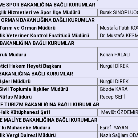
 VE SPOR BAKANLIĞINA BAĞLI KURUMLAR
lik Hizmetleri ve Spor İlçe Müdürü
Burak SİNOPLUO
E ORMAN BAKANLIĞINA BAĞLI KURUMLAR
 Tarım ve Orman Müdürü
Mustafa Fatih K
ik Veteriner Kontrol Enstitüsü Müdürü
Dr. Mustafa KES
 BAKANLIĞINA BAĞLI KURUMLAR
rük Müdürü
Kenan PALALI
tici Hakem Heyeti Başkanı
Nurgül DİREK
 BAKANLIĞINA BAĞLI KURUMLAR
 İşleri Müdürü
Nurgül DİREK
 Sivil Toplumla İlişkiler Müdürü
Gözde KARA
 Nüfus Müdürü
Recep SEFİ
VE TURİZM BAKANLIĞINA BAĞLI KURUMLAR
 Halk Kütüphanesi Şefi
Mevlüt ÖZDEMİ
E MALİYE BAKANLIĞINA BAĞLI KURUMLAR
' lu Muhasebe Müdürü
Eşref YAYAN
ik Vergi Dairesi Müdürü
Nazlı Sağlam O