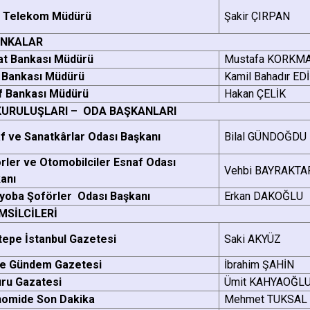
k Telekom Müdürü
Şakir ÇIRPAN
ANKALAR
at Bankası Müdürü
Mustafa KORKM
 Bankası Müdürü
Kamil Bahadır EDİ
f Bankası Müdürü
Hakan ÇELİK
KURULUŞLARI – ODA BAŞKANLARI
f ve Sanatkârlar Odası Başkanı
Bilal GÜNDOĞDU
rler ve Otomobilciler Esnaf Odası
Vehbi BAYRAKTA
anı
yoba Şoförler Odası Başkanı
Erkan DAKOĞLU
MSİLCİLERİ
tepe İstanbul Gazetesi
Saki AKYÜZ
ge Gündem Gazetesi
İbrahim ŞAHİN
ru Gazatesi
Ümit KAHYAOĞL
omide Son Dakika
Mehmet TUKSAL