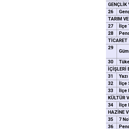
GENÇLİK
26
Genç
TARIM V
27
İlçe
28
Pend
TİCARET
29
Güm
30
Tüke
İÇİŞLERİ
31
Yazı
32
İlçe
33
İlçe
KÜLTÜR 
34
İlçe
HAZİNE V
35
7 No
36
Pend