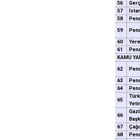
56
Gerç
57
İsta
58
Pend
59
Pen
60
Yere
61
Pend
KAMU YA
62
Pend
63
Pen
64
Pend
Türk
65
Yeti
Gazi
66
Ba
67
Çağd
68
Pend