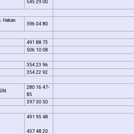
545 29 00
ş. Hakan
596 04 80
491 88 73
506 10 08
354 23 96
354 22 92
280 16 47-
ĞİN
85
397 30 50
491 95 48
457 48 20