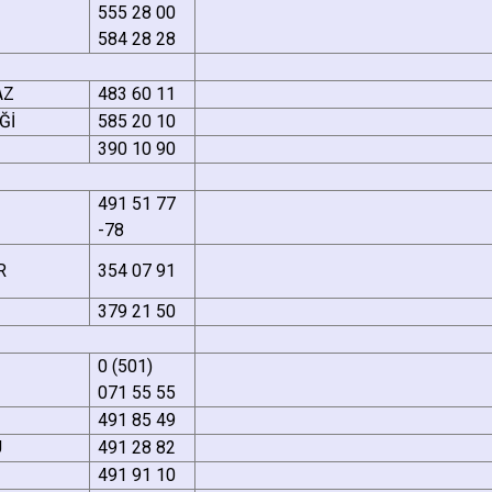
555 28 00
584 28 28
AZ
483 60 11
Ğİ
585 20 10
390 10 90
491 51 77
-78
R
354 07 91
379 21 50
0 (501)
071 55 55
491 85 49
U
491 28 82
491 91 10