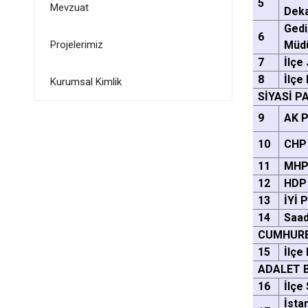
5
Mevzuat
Deka
Gedi
6
Projelerimiz
Müdü
7
İlçe
8
İlçe
Kurumsal Kimlik
SİYASİ P
9
AK P
10
CHP 
11
MHP 
12
HDP 
13
İYİ 
14
Saad
CUMHURB
15
İlçe
ADALET 
16
İlçe
İsta