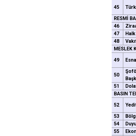
45
Tür
RESMİ B
46
Zira
47
Halk
48
Vakı
MESLEK 
49
Esna
Şofö
50
Başk
51
Dola
BASIN TE
52
Yedi
53
Böl
54
Duyu
55
Ekon