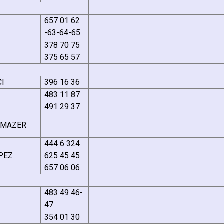
657 01 62
-63-64-65
378 70 75
375 65 57
CI
396 16 36
483 11 87
491 29 37
ILMAZER
444 6 324
EPEZ
625 45 45
657 06 06
483 49 46-
47
354 01 30