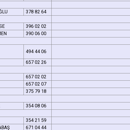
ĞLU
378 82 64
ÖSE
396 02 02
MEN
390 06 00
494 44 06
657 02 26
657 02 02
657 02 07
375 79 18
R
354 08 06
354 21 59
DABAŞ
671 04 44