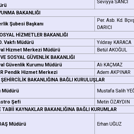
Seviyya SANCI
ürü
AVUNMA BAKANLIĞI
Per. Asb. Kd. Bçv
rlik Şubesi Başkanı
DARICI
SOSYAL HİZMETLER BAKANLIĞI
 D. Vakfı Müdürü
Yıldıray KARACA
al Hizmet Merkezi Müdürü
Betül AKOĞUL
VE SOSYAL GÜVENLİK BAKANLIĞI
al Güvenlik Kurumu Müdürü
Ali KAÇMAZ
R Pendik Hizmet Merkezi
Adem AKPINAR
 ŞEHİRCİLİK BAKANLIĞINA BAĞLI KURULUŞLAR
u Müdürü
Mustafa Salih YE
stro Şefi
Metin ÖZAYDIN
E TABİİ KAYNAKLAR BAKANLIĞINA BAĞLI KURUMLAR
DAŞ Müdürü
Erhan UĞUZ