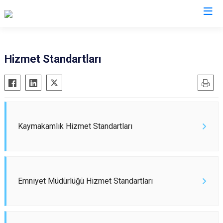
İstanbul
Hizmet Standartları
Adalar
Fatih
Sultanbeyli
Avcılar
Gaziosmanpaşa
Tuzla
Bağcılar
Güngören
Ümraniye
Bahçelievler
Kadıköy
Üsküdar
Kaymakamlık Hizmet Standartları
Bakırköy
Kağıthane
Zeytinburnu
Bayrampaşa
Kartal
Arnavutköy
Beşiktaş
Küçükçekmece
Ataşehir
Emniyet Müdürlüğü Hizmet Standartları
Beykoz
Maltepe
Başakşehir
Beyoğlu
Pendik
Beylikdüzü
Büyükçekmece
Sarıyer
Çekmeköy