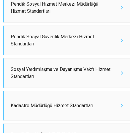
Pendik Sosyal Hizmet Merkezi Müdürlüğü
Çatalca
Şile
Esenyurt
Hizmet Standartları
Esenler
Silivri
Sancaktepe
Eyüpsultan
Şişli
Sultangazi
Pendik Sosyal Güvenlik Merkezi Hizmet
Standartları
Sosyal Yardımlaşma ve Dayanışma Vakfı Hizmet
Standartları
Kadastro Müdürlüğü Hizmet Standartları