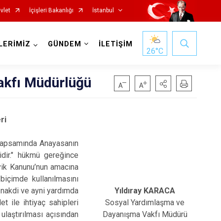
vlet
İçişleri Bakanlığı
İstanbul
LERİMİZ
GÜNDEM
İLETİŞİM
26
°C
akfı Müdürlüğü
Fatih
Sultanbeyli
eri
Gaziosmanpaşa
Tuzla
Güngören
Ümraniye
 kapsamında Anayasanın
Kadıköy
Üsküdar
idir." hükmü gereğince
vik Kanunu’nun amacına
Kağıthane
Zeytinburnu
biçimde kullanılmasını
Kartal
Arnavutköy
 nakdi ve ayni yardımda
Yıldıray KARACA
t ile ihtiyaç sahipleri
Sosyal Yardımlaşma ve
Küçükçekmece
Ataşehir
laştırılması açısından
Dayanışma Vakfı Müdürü