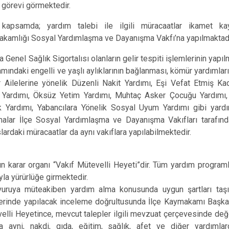
Beykoz
 görevi görmektedir.
Beyoğlu
apsamda; yardım talebi ile ilgili müracaatlar ikamet kay
Büyükçekme
kamlığı Sosyal Yardımlaşma ve Dayanışma Vakfı’na yapılmaktadı
Çatalca
 Genel Sağlık Sigortalısı olanların gelir tespiti işlemlerinin yapı
Esenler
mındaki engelli ve yaşlı aylıklarının bağlanması, kömür yardımlar
 Ailelerine yönelik Düzenli Nakit Yardımı, Eşi Vefat Etmiş Kad
Eyüpsultan
 Yardımı, Öksüz Yetim Yardımı, Muhtaç Asker Çocuğu Yardımı, Ş
k Yardımı, Yabancılara Yönelik Sosyal Uyum Yardımı gibi yardım
malar İlçe Sosyal Yardımlaşma ve Dayanışma Vakıfları tarafın
lardaki müracaatlar da aynı vakıflara yapılabilmektedir.
n karar organı “Vakıf Mütevelli Heyeti”dir. Tüm yardım programla
ıyla yürürlüğe girmektedir.
ruya müteakiben yardım alma konusunda uygun şartları taşıdı
erinde yapılacak inceleme doğrultusunda İlçe Kaymakamı Başkan
elli Heyetince, mevcut talepler ilgili mevzuat çerçevesinde değe
la ayni, nakdi, gıda, eğitim, sağlık, afet ve diğer yardımlard