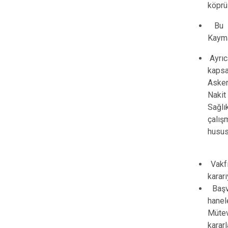
köprü
Bu k
Kayma
Ayrıca
kapsa
Asker
Nakit
Sağlı
çalış
husus
Vakfı
karar
Başvu
hanel
Mütev
karar