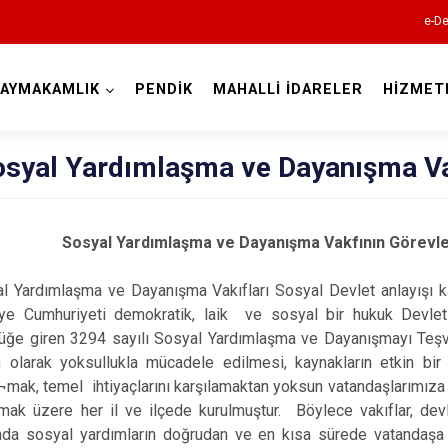
e-De
AYMAKAMLIK
PENDİK
MAHALLİ İDARELER
HİZMET
İstanbul
Sosyal Yardımlaşma ve Dayanışma V
Adalar
Sosyal Yardımlaşma ve Dayanışma Vakfının Görevl
Avcılar
Bağcılar
l Yardımlaşma ve Dayanışma Vakıfları Sosyal Devlet anlayışı
Bahçelievler
iye Cumhuriyeti demokratik, laik ve sosyal bir hukuk Devlet
lüğe giren 3294 sayılı Sosyal Yardımlaşma ve Dayanışmayı Teş
Bakırköy
 olarak yoksullukla mücadele edilmesi, kaynakların etkin bir 
Bayrampaşa
¬mak, temel ihtiyaçlarını karşılamaktan yoksun vatandaşlarımıza
mak üzere her il ve ilçede kurulmuştur. Böylece vakıflar, devle
Beşiktaş
nda sosyal yardımların doğrudan ve en kısa sürede vatandaşa u