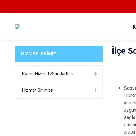
K
İlçe 
HİZMETLERİMİZ
Kamu Hizmet Standartları
Sosya
Hizmet Birimleri
"Türk
yürür
uygun
sağla
bulun
arası