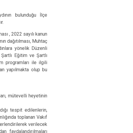
Maltepe
Başakşehir
Pendik
Beylikdüzü
dının bulunduğu İlçe
ce
Sarıyer
Çekmeköy
r.
Şile
Esenyurt
lması , 2022 sayılı kanun
Silivri
Sancaktepe
ının dağıtılması, Muhtaç
ınlara yönelik Düzenli
Şişli
Sultangazi
artlı Eğitim ve Şartlı
 programları ile ilgili
dan yapılmakta olup bu
rı, mütevelli heyetinin
ğı tespit edilenlerin,
lığında toplanan Vakıf
rlendirilerek verilecek
an faydalandırılmaları