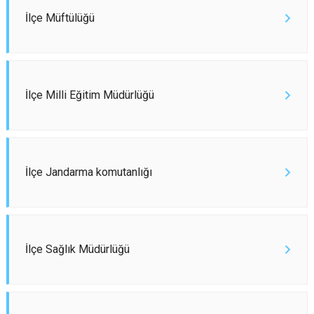
Çatalca
Şile
Esenyurt
İlçe Müftülüğü
Esenler
Silivri
Sancaktepe
Eyüpsultan
Şişli
Sultangazi
İlçe Milli Eğitim Müdürlüğü
İlçe Jandarma komutanlığı
İlçe Sağlık Müdürlüğü