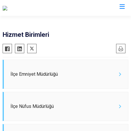
İstanbul
Hizmet Birimleri
Adalar
Fatih
Sultanbeyli
Avcılar
Gaziosmanpaşa
Tuzla
Bağcılar
Güngören
Ümraniye
Bahçelievler
Kadıköy
Üsküdar
İlçe Emniyet Müdürlüğü
Bakırköy
Kağıthane
Zeytinburnu
Bayrampaşa
Kartal
Arnavutköy
Beşiktaş
Küçükçekmece
Ataşehir
İlçe Nüfus Müdürlüğü
Beykoz
Maltepe
Başakşehir
Beyoğlu
Pendik
Beylikdüzü
Büyükçekmece
Sarıyer
Çekmeköy