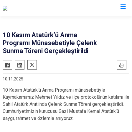
İstanbul
10 Kasım Atatürk’ü Anma
Programı Münasebetiyle Çelenk
Adalar
Fatih
Sultanbeyli
Sunma Töreni Gerçekleştirildi
Avcılar
Gaziosmanpaşa
Tuzla
Bağcılar
Güngören
Ümraniye
Bahçelievler
Kadıköy
Üsküdar
10.11.2025
Bakırköy
Kağıthane
Zeytinburnu
10 Kasım Atatürk’ü Anma Programı münasebetiyle
Bayrampaşa
Kartal
Arnavutköy
Kaymakamımız Mehmet Yıldız ve ilçe protokolünün katılımı ile
Beşiktaş
Küçükçekmece
Ataşehir
Sahil Atatürk Anıtı'nda Çelenk Sunma Töreni gerçekleştirildi.
Beykoz
Maltepe
Başakşehir
Cumhuriyetimizin kurucusu Gazi Mustafa Kemal Atatürk’ü
saygı, rahmet ve özlemle anıyoruz.
Beyoğlu
Pendik
Beylikdüzü
Büyükçekmece
Sarıyer
Çekmeköy